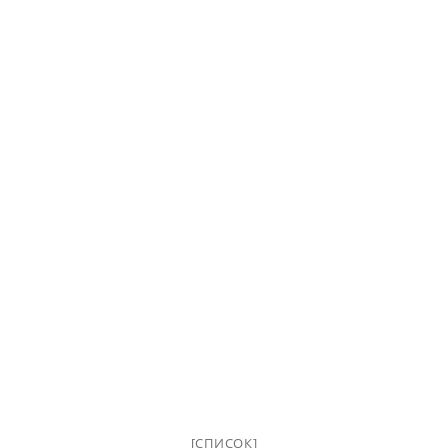
[СПИСОК]