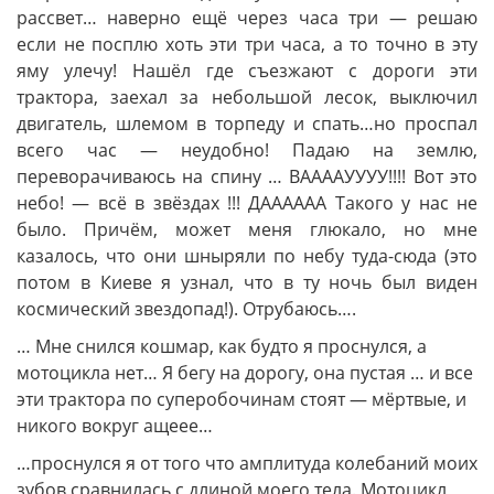
рассвет… наверно ещё через часа три — решаю
если не посплю хоть эти три часа, а то точно в эту
яму улечу! Нашёл где съезжают с дороги эти
трактора, заехал за небольшой лесок, выключил
двигатель, шлемом в торпеду и спать…но проспал
всего час — неудобно! Падаю на землю,
переворачиваюсь на спину … ВААААУУУУ!!!! Вот это
небо! — всё в звёздах !!! ДАААААА Такого у нас не
было. Причём, может меня глюкало, но мне
казалось, что они шныряли по небу туда-сюда (это
потом в Киеве я узнал, что в ту ночь был виден
космический звездопад!). Отрубаюсь….
… Мне снился кошмар, как будто я проснулся, а
мотоцикла нет… Я бегу на дорогу, она пустая … и все
эти трактора по суперобочинам стоят — мёртвые, и
никого вокруг ащеее…
…проснулся я от того что амплитуда колебаний моих
зубов сравнилась с длиной моего тела. Мотоцикл