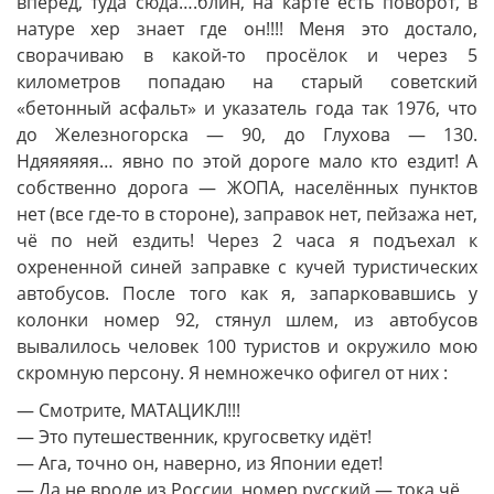
вперед, туда сюда….блин, на карте есть поворот, в
натуре хер знает где он!!!! Меня это достало,
сворачиваю в какой-то просёлок и через 5
километров попадаю на старый советский
«бетонный асфальт» и указатель года так 1976, что
до Железногорска — 90, до Глухова — 130.
Ндяяяяяя… явно по этой дороге мало кто ездит! А
собственно дорога — ЖОПА, населённых пунктов
нет (все где-то в стороне), заправок нет, пейзажа нет,
чё по ней ездить! Через 2 часа я подъехал к
охрененной синей заправке с кучей туристических
автобусов. После того как я, запарковавшись у
колонки номер 92, стянул шлем, из автобусов
вывалилось человек 100 туристов и окружило мою
скромную персону. Я немножечко офигел от них :
— Смотрите, МАТАЦИКЛ!!!
— Это путешественник, кругосветку идёт!
— Ага, точно он, наверно, из Японии едет!
— Да не вроде из России, номер русский — тока чё