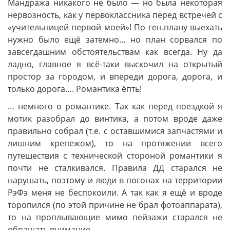
Мандража никакого не было — но была некоторая
нервозность, как у первоклассника перед встречей с
«учительницей первой моей»! По ген.плану выехать
нужно было ещё затемно… но план сорвался по
завсегдашним обстоятельствам как всегда. Ну да
ладно, главное я всё-таки выскочил на открытый
простор за городом, и впереди дорога, дорога, и
только дорога…. Романтика ёпть!
… немного о романтике. Так как перед поездкой я
мотик разобрал до винтика, а потом вроде даже
правильно собрал (т.е. с оставшимися запчастями и
лишним крепежом), то на протяжении всего
путешествия с технической стороной романтики я
почти не сталкивался. Правила ДД старался не
нарушать, поэтому и люди в погонах на территории
РэФэ меня не беспокоили. А так как я ещё и вроде
торопился (по этой причине не брал фотоаппарата),
то на проплывающие мимо пейзажи старался не
обращать внимание…