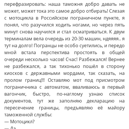
перефразировать: наша таможня добро давать не
может, может тока это самое добро отбирать! Слезая
с мотоцикла в Российском пограничном пункте, я
понял, что разучился ходить ногами, но через пять
минут снова научился и стал осматриваться. К двум
терминалам вела очередь из 20-30 машин, ндяяяя.. я
тут на долго! Погранцы не особо суетились, и передо
мной встала перспектива простоять в общей
очереди несколько часов! Счас! Разбежался! Вернее
не разбежался, а так тихонько пошёл в сторону
киосков с державными мордами, так сказать, на
пролом границ!!! Оставляю мот под присмотром
пограничника с автоматом, вваливаюсь в первый
вагончик, быстро, по-наглому узнаю список
документов, тут же заполняю декларацию на
пересечение границы, предъявляю её майору
таможенной службы:
— Мотоцикл?
— Да.