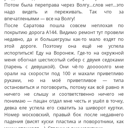
Потом была переправа через Волгу…слов нет…это
надо видеть и переживать. Так что за
впечатленьями — все на Волгу!
После Саратова пошла совсем неплохая по
покрытию дорога А144. Видимо ремонт тут провели
недавно, да и большегрузы как-то мало ездят по
этой дороге. Поэтому она ещё не успела
испортиться! Еду на Воронеж. Где-то на окружной
меня обогнал шестисотый сибер с двумя седоками
(парень с девушкой). Они чё-то дооооолго мне
орали на скорости под 100 и махали приветливо
руками, но на моё приветливое — типа
остановиться и поговорить, потому как всё равно я
ничего не слышу и соответственно ничего не
понимаю — пацан отдал мне честь и ушёл в точку,
девка еле успела его схватить за шиворот куртки.
Номер московский, правый бок после недавнего
падения (висят куски пластика и поворотники, как