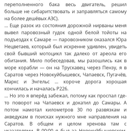
переполненного бака весь двигатель, решил
больше не сибаритствовать и заправляться самому
на более дешёвых АЗС).
… Еще разок из состояния дорожной нирваны меня
вывел паровозный гудок одной белой тойоты на
подъездах к Самаре — паровозником оказался Юра
Нецветаев, который был искренне удивлен, увидеть
свой бывший мотоцикл так далеко от ареола его
обитания. Мило побеседовав, мы разошлись как в
море корабли — он на Трускавец через Пензу, я в
Саратов через Новокуйбышевск, Чапаевск, Пугачёв,
Маркс и Энгельс … короче дорога хорошая
кончилась и началась Р226.
… Но это я вперёд забежал, потому как проспал где-
то поворот на Чапаевск и докатил до Самары. А
потом намотал километров 30 по развязкам и
акведукам в поисках нужного мне направления на
Саратов. В общем и целом хренова там с
указателями. В 00:00 я был за Новокуйбышевском.