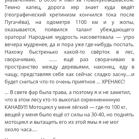
Темно капец, дорога хер знает куда ведёт
(географический кретинизм кончился тока после
Пугачёва), на одометре 1100 км и у жопы,
оказывается, появился талант убеждающего
оратора! Народная мудрость насоветовала — утро
вечера мудренее, да и пора уже где-нибудь поспать.
Нахожу быстренько какой-то свёрток в лес,
сворачиваю, …… ещё раз сворачиваю в
пространство между деревьями, наконец, еду в
чащу, представляя себе как сейчас сладко засну….и
будет сниться что-то очень приятное … ХРЕНАКС!
… В свете фар была трава, а поэтому я и не заметил,
что в этом лесу кто-то выкопал охренненннную
КАНАВУ!!! Мотоцикл у меня лёгкий — где-то 100 кг,
вещей у меня было ещё от силы на 30-40, но поднять
мотоцикл и вытащить его из этой ямы я не мог
около часа….