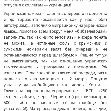
отпустил к коллегам — украинцам!
Украинская таможня, … опять очередь от горизонта
и до горизонта (оказывается как у нас любят
автотуризм)… заполняю миграционку на украинском
языке….помогаю всем вокруг меня «бибзелеводам»
заполнить, так как никто энтот язык нихера понять
не может… а истинные хохлы с крымскими и
сумскими номерами валят без очереди и не
останавливаются перед шлагбаумом. Решил тут уж
не выеживаться, так как отношение украинских
таможенников к гражданам с паспортами РФ
известное! Стою спокойно в легковой очереди, раз в
полчаса толкаю мотоцикл на 2 метра. Попутно
узнаю у дальнобойщиков, что дорога Копти —
Глухов на охрененном евроремонте — ВСЯ!!!! (250
км), есть объезд через Чернигов (крюк километров
500), либо по местным сёлам (вообще без
указателей!). Матерюсь, но делать нечего, поглядим,