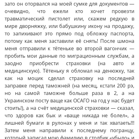
зато он оторвался на моей сумке для документов —
очевидно, что ежели кто хочет провезти
травматический пистолет или, скажем редкую в
мире дворняжку, или бабушкину икону на продажу,
то запихивают это прямо под обложку паспорта,
потому как меня заставили её снять! После шмона
меня отправили к тётеньке во второй вагончик —
пробить мои данные по миграционным службам, а
заодно приобрести страховки (на авто и
медицинскую). Тётеньку я обломал на денюжку, так
как на моцик сделал страховку на последней
заправке перед таможней (на месяц, кстати 200 рэ,
но на самой таможне больше раза в 2, а на
Украинском посту ваще как ОСАГО на год у нас будет
стоить!), а на счёт медицинской страховки — сказал,
что здоров как бык и «ваще никада не болел», а
лишней бумаги в рулонах у меня и так хватаеть!!!
Затем меня направили к последнему погранцу,
который записал мою фамилию в столбик «убыло» и