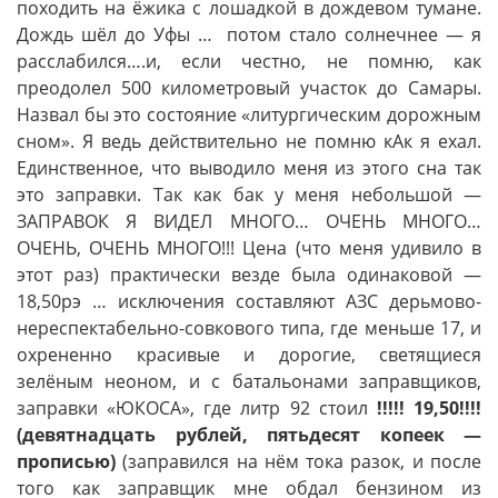
походить на ёжика с лошадкой в дождевом тумане.
Дождь шёл до Уфы … потом стало солнечнее — я
расслабился….и, если честно, не помню, как
преодолел 500 километровый участок до Самары.
Назвал бы это состояние «литургическим дорожным
сном». Я ведь действительно не помню кАк я ехал.
Единственное, что выводило меня из этого сна так
это заправки. Так как бак у меня небольшой —
ЗАПРАВОК Я ВИДЕЛ МНОГО… ОЧЕНЬ МНОГО…
ОЧЕНЬ, ОЧЕНЬ МНОГО!!! Цена (что меня удивило в
этот раз) практически везде была одинаковой —
18,50рэ … исключения составляют АЗС дерьмово-
нереспектабельно-совкового типа, где меньше 17, и
охрененно красивые и дорогие, светящиеся
зелёным неоном, и с батальонами заправщиков,
заправки «ЮКОСА», где литр 92 стоил
!!!!! 19,50!!!!
(девятнадцать рублей, пятьдесят копеек —
прописью)
(заправился на нём тока разок, и после
того как заправщик мне обдал бензином из