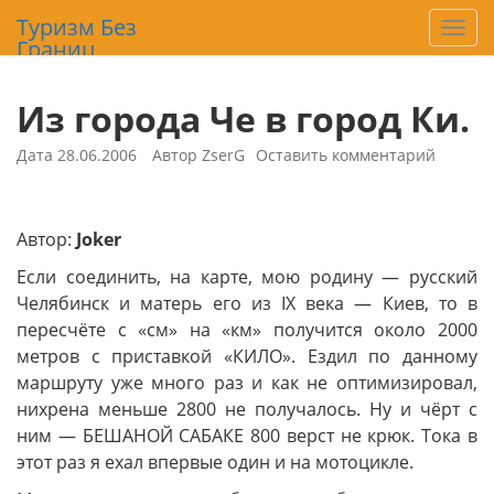
Перейти
Туризм Без
На
к
Границ
содержимому
Из города Че в город Ки.
Дата
28.06.2006
Автор
ZserG
Оставить комментарий
Автор:
Joker
Если соединить, на карте, мою родину — русский
Челябинск и матерь его из IX века — Киев, то в
пересчёте с «см» на «км» получится около 2000
метров с приставкой «КИЛО». Ездил по данному
маршруту уже много раз и как не оптимизировал,
нихрена меньше 2800 не получалось. Ну и чёрт с
ним — БЕШАНОЙ САБАКЕ 800 верст не крюк. Тока в
этот раз я ехал впервые один и на мотоцикле.