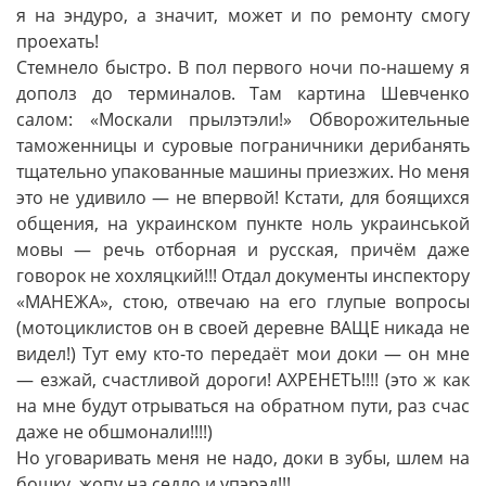
я на эндуро, а значит, может и по ремонту смогу
проехать!
Стемнело быстро. В пол первого ночи по-нашему я
дополз до терминалов. Там картина Шевченко
салом: «Москали прылэтэли!» Обворожительные
таможенницы и суровые пограничники дерибанять
тщательно упакованные машины приезжих. Но меня
это не удивило — не впервой! Кстати, для боящихся
общения, на украинском пункте ноль украинськой
мовы — речь отборная и русская, причём даже
говорок не хохляцкий!!! Отдал документы инспектору
«МАНЕЖА», стою, отвечаю на его глупые вопросы
(мотоциклистов он в своей деревне ВАЩЕ никада не
видел!) Тут ему кто-то передаёт мои доки — он мне
— езжай, счастливой дороги! АХРЕНЕТЬ!!!! (это ж как
на мне будут отрываться на обратном пути, раз счас
даже не обшмонали!!!!)
Но уговаривать меня не надо, доки в зубы, шлем на
бошку, жопу на седло и упэрэд!!!