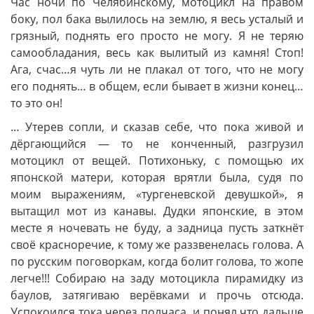
Час ночи по Челябинскому, мотоцикл на правом
боку, пол бака вылилось на землю, я весь усталый и
грязный, поднять его просто не могу. Я не теряю
самообладания, весь как вылитый из камня! Стоп!
Ага, счас…я чуть ли не плакал от того, что не могу
его поднять… в общем, если бывает в жизни конец…
то это он!
… Утерев сопли, и сказав себе, что пока живой и
дёргающийся — то не конченный, разгрузил
мотоцикл от вещей. Потихоньку, с помощью их
японской матери, которая врятли была, судя по
моим выражениям, «тургеневской девушкой», я
вытащил мот из канавы. Дудки японские, в этом
месте я ночевать не буду, а задница пусть заткнёт
своё красноречие, к тому же раззвенелась голова. А
по русским поговоркам, когда болит голова, то жопе
легче!!! Собираю на заду мотоцикла пирамидку из
баулов, затягиваю верёвками и прочь отсюда.
Успокоился тока через полчаса, и понял что дальше