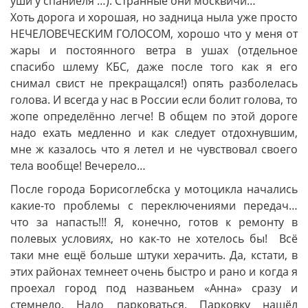
уши у спаниеля …). Странные они москвичи…
Хоть дорога и хорошая, но задница ныла уже просто
НЕЧЕЛОВЕЧЕСКИМ ГОЛОСОМ, хорошо что у меня от
жары и постоянного ветра в ушах (отдельное
спасибо шлему КБС, даже после того как я его
снимал свист не прекращался!) опять разболелась
голова. И всегда у нас в России если болит голова, то
жопе определённо легче! В общем по этой дороге
надо ехать медленно и как следует отдохнувшим,
мне ж казалось что я летел и не чувствовал своего
тела вообще! Вечерело…
После города Борисоглебска у мотоцикла начались
какие-то проблемы с переключениями передач…
что за напасть!!! Я, конечно, готов к ремонту в
полевых условиях, но как-то не хотелось бы! Всё
таки мне ещё больше штуки херачить. Да, кстати, в
этих районах темнеет очень быстро и рано и когда я
проехал город под названьем «Анна» сразу и
стемнело. Надо парковаться. Парковку нашёл