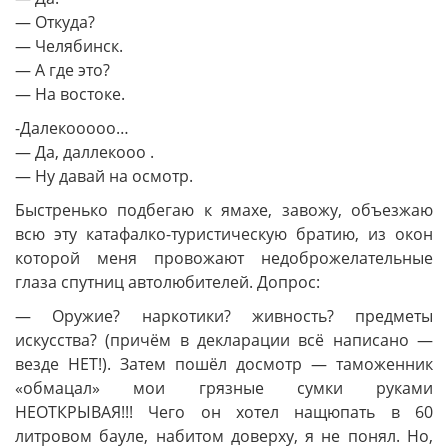
— Откуда?
— Челябинск.
— А где это?
— На востоке.
-Далекооооо…
— Да, даллекооо .
— Ну давай на осмотр.
Быстренько подбегаю к ямахе, завожу, объезжаю
всю эту катафалко-туристическую братию, из окон
которой меня провожают недоброжелательные
глаза спутниц автолюбителей. Допрос:
— Оружие? наркотики? живность? предметы
искусства? (причём в декларации всё написано —
везде НЕТ!). Затем пошёл досмотр — таможенник
«обмацал» мои грязные сумки руками
НЕОТКРЫВАЯ!!! Чего он хотел нащюпать в 60
литровом бауле, набитом доверху, я не понял. Но,