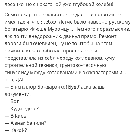
лесочке, но с накатаной уже глубокой колеёй!
Осмотр карты результатов не дал — я понятия не
имел где я, что я. Эххх! Легче было наверно русскому
богатырю Илюше Муромцу… Немного поразмыслив,
я ж почти внедорожник, двинул прямо. Ремонт
дороги был очевиден, ну не то чтобы на этом
ремонте кто-то работал, просто дорога
представляла из себя череду котлованов, кучу
строительной техники, грунтово-песочную
синусойду между котлованами и экскаваторами и …
опа, ДАI!
— Ынспэктор Бондарэнко! Буд Ласка вашы
документи!
— Вот
— Куды едете?
— В Киев.
— А знак бачили?
— Какой?