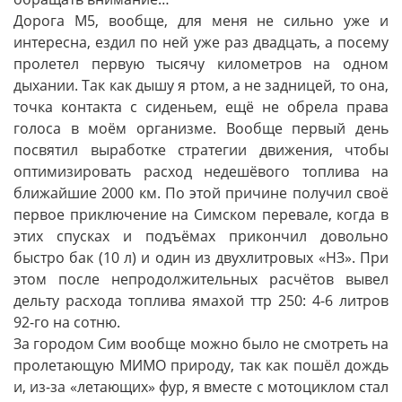
Дорога М5, вообще, для меня не сильно уже и
интересна, ездил по ней уже раз двадцать, а посему
пролетел первую тысячу километров на одном
дыхании. Так как дышу я ртом, а не задницей, то она,
точка контакта с сиденьем, ещё не обрела права
голоса в моём организме. Вообще первый день
посвятил выработке стратегии движения, чтобы
оптимизировать расход недешёвого топлива на
ближайшие 2000 км. По этой причине получил своё
первое приключение на Симском перевале, когда в
этих спусках и подъёмах прикончил довольно
быстро бак (10 л) и один из двухлитровых «НЗ». При
этом после непродолжительных расчётов вывел
дельту расхода топлива ямахой ттр 250: 4-6 литров
92-го на сотню.
За городом Сим вообще можно было не смотреть на
пролетающую МИМО природу, так как пошёл дождь
и, из-за «летающих» фур, я вместе с мотоциклом стал