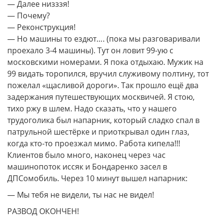
— Далее низззя!
— Почему?
— Реконструкция!
— Но машины то ездют…. (пока мы разговаривали
проехало 3-4 машины). Тут он ловит 99-ую с
московскими номерами. Я пока отдыхаю. Мужик на
99 видать торопился, вручил служивому полтину, тот
пожелал «щасливой дороги». Так прошло ещё два
задержания путешествующих москвичей. Я стою,
тихо ржу в шлем. Надо сказать, что у нашего
трудоголика был напарник, который сладко спал в
патрульной шестёрке и приоткрывал один глаз,
когда кто-то проезжал мимо. Работа кипела!!!
Клиентов было много, наконец через час
машинопоток иссяк и Бондаренко засел в
ДПСомобиль. Через 10 минут вышел напарник:
— Мы тебя не видели, ты нас не видел!
РАЗВОД ОКОНЧЕН!