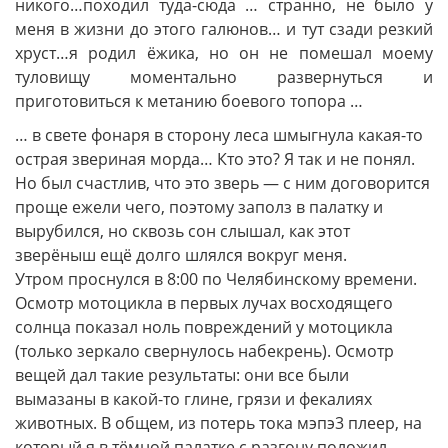
никого…походил туда-сюда … странно, не было у
меня в жизни до этого галюнов… и тут сзади резкий
хруст…я родил ёжика, но он не помешал моему
туловищу моментально развернуться и
приготовиться к метанию боевого топора …
… в свете фонаря в сторону леса шмыгнула какая-то
острая звериная морда… Кто это? Я так и не понял.
Но был счастлив, что это зверь — с ним договорится
проще ежели чего, поэтому заполз в палатку и
вырубился, но сквозь сон слышал, как этот
зверёныш ещё долго шлялся вокруг меня.
Утром проснулся в 8:00 по Челябинскому времени.
Осмотр мотоцикла в первых лучах восходящего
солнца показал ноль повреждений у мотоцикла
(только зеркало свернулось набекрень). Осмотр
вещей дал такие результаты: они все были
вымазаны в какой-то глине, грязи и фекалиях
животных. В общем, из потерь тока мэпэ3 плеер, на
который я в тёмной палатке с разгону положил