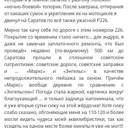
«ночно-боевой» топорик. После завтрака, оттирания
от какашек сумок и укрепления их на мотоцикле я
двинул на Саратов по всё также ужасной Р226.
Мирно так качу себе по дороге с этим номером 226.
Покрытие со временем стало ничего… для эндуро, я
даже не замечал заплаточного ремонта, что был
проведён недавно (по-видимому). 500 км до
Саратова прошли в сплошном советском
патриотизме: советские дороги, советские заправки
и … «Маркс» и «Энгельс» в качестве
непродолжительного пейзажа за окном. Причём
«Маркс» вообще деревня по сравнению с
«Энгельсом»! Погода стала жаркой, картинка вокруг
благоухающей … и только задница напоминала, что
я уже вторые сутки сижу на этой жёрдочке! Хотя сижу
слабо сказано, обгоняющие меня на 110-120 и более
могли видеть чудеса моей эквилибристики, так как
усидеть на одном месте более минуты я уже не мог!!!