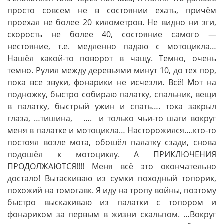
просто совсем не в состоянии ехать, причём
проехал не более 20 километров. Не видно ни зги,
скорость не более 40, состояние самого —
нестояние, т.е. медленно падаю с мотоцикла…
Нашёл какой-то поворот в чащу. Темно, очень
темно. Рулил между деревьями минут 10, до тех пор,
пока все звуки, фонарики не исчезли. Всё! Мот на
подножку, быстро собираю палатку, спальник, вещи
в палатку, быстрый ужин и спать…. тока закрыл
глаза, …тишина, …. и только чьи-то шаги вокруг
меня в палатке и мотоцикла… Насторожился….кто-то
постоял возле мота, обошёл палатку сзади, снова
подошёл к мотоциклу. А ПРИКЛЮЧЕНИЯ
ПРОДОЛЖАЮТСЯ!!!! Меня всё это окончательно
достало! Вытаскиваю из сумки походный топорик,
похожий на томогавк. Я иду на тропу войны, поэтому
быстро выскакиваю из палатки с топором и
фонариком за первым в жизни скальпом. …Вокруг