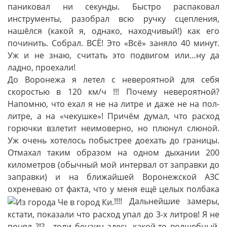
паниковал ни секунды. Быстро распаковал
инструменты, разобрал всю ручку сцепления,
нашёлся (какой я, однако, находчивый!) как его
починить. Собрал. ВСЁ! Это «Всё» заняло 40 минут.
Уж и не знаю, считать это подвигом или…ну да
ладно, проехали!
До Воронежа я летел с невероятной для себя
скоростью в 120 км/ч !!! Почему невероятной?
Напомню, что ехал я не на литре и даже не на пол-
литре, а на «чекушке»! Причём думал, что расход
горючки взлетит неимоверно, но плюнул слюной.
Уж очень хотелось побыстрее доехать до границы.
Отмахал таким образом на одном дыхании 200
километров (обычный мой интервал от заправки до
заправки) и на ближайшей Воронежской АЗС
охреневаю от факта, что у меня ещё целых полбака
!!!! Дальнейшие замеры,
кстати, показали что расход упал до 3-х литров! Я не
понял ?!?….толи бензин здесь какой-то волшебный,