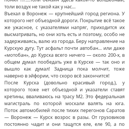
толи воздух не такой как у нас…
Въехал в Воронеж — крупнейший город региона. У
которого нет объездной дороги. Покрытие всё такое
же ужасное, с указателями напряг, приходится их
высматривать, но они хоть есть и поэтому, особо не
задерживаясь, валю из города. Беру направление на
Курскую дугу. Тут асфальт почти автобан… или даже
«мотобан», до Курска всего ничего — около 200-х, в
общем думал пообедать уже в Курске — так оно и
вышло как думал! Задница пока молчит, тоже
наверно в эйфории, что скоро всё закончится!
После Курска (довольно красивый город.), у
которого тоже нет объездной и указатели ставят
кретины, вваливаюсь на трасу М2. Это федеральная
магистраль по которой москали валять на юга.
Поток автомобилей после тихих перегонов Саратов
— Воронеж — Курск возрос в разы. От грузовиков
постоянно чадит и они тащутся еле, еле 90, а по