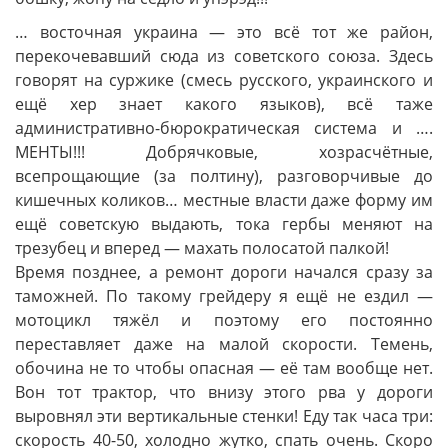
… восточная украина — это всё тот же район,
перекочевавший сюда из советского союза. Здесь
говорят на суржике (смесь русского, украинского и
ещё хер знает какого языков), всё таже
административно-бюрократическая система и ….
МЕНТЫ!!! Добрячковые, хозрасчётные,
всепрощающие (за полтину), разговорчивые до
кишечных коликов… местные власти даже форму им
ещё советскую выдають, тока гербы меняют на
трезубец и вперед — махать полосатой палкой!
Время позднее, а ремонт дороги начался сразу за
таможней. По такому грейдеру я ещё не ездил —
мотоцикл тяжёл и поэтому его постоянно
переставляет даже на малой скорости. Темень,
обочина не то чтобы опасная — её там вообще нет.
Вон тот трактор, что внизу этого рва у дороги
выровнял эти вертикальные стенки! Еду так часа три:
скорость 40-50, холодно жутко, спать очень. Скоро