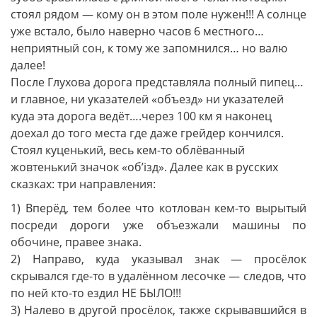
стоял рядом — кому он в этом поле нужен!!! А солнце
уже встало, было наверно часов 6 местного…
неприятный сон, к тому же запомнился… но валю
далее!
После Глухова дорога представляла полный пипец…
и главное, ни указателей «объезд» ни указателей
куда эта дорога ведёт….через 100 км я наконец
доехал до того места где даже грейдер кончился.
Стоял куценький, весь кем-то облёванный
жовтенький значок «об’iзд». Далее как в русских
сказках: три направления:
1) Вперёд, тем более что котлован кем-то вырытый
посреди дороги уже объезжали машины по
обочине, правее знака.
2) Направо, куда указывал знак — просёлок
скрывался где-то в удалённом лесочке — следов, что
по ней кто-то ездил НЕ БЫЛО!!!
3) Налево в другой просёлок, также скрывавшийся в