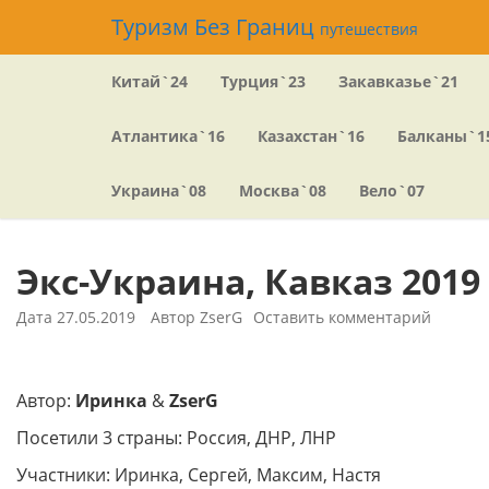
Перейти
Туризм Без Границ
путешествия
к
содержимому
Китай`24
Турция`23
Закавказье`21
Атлантика`16
Казахстан`16
Балканы`1
Украина`08
Москва`08
Вело`07
Экс-Украина, Кавказ 2019
Дата
27.05.2019
Автор
ZserG
Оставить комментарий
Автор:
Иринка
&
ZserG
Посетили 3 страны: Россия, ДНР, ЛНР
Участники: Иринка, Сергей, Максим, Настя