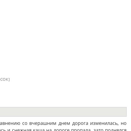
СОК]
сравнению со вчерашним днем дорога изменилась, но
ась и снежная каша на дороге пропала, зато поднялся