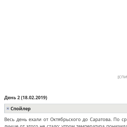
[СПИ
День 2 (18.02.2019)
Спойлер
Весь день ехали от Октябрьского до Саратова. По 
лучше от этого не стало: утром температура понизил