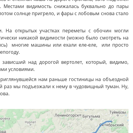
. Местами видимость снижалась буквально до пары
потом солнце пригрело, и фары с лобовым снова стало
и. На открытых участках переметы с обочин могли
тически никакой видимости (можно было смотреть на
ясь) многие машины или ехали еле-еле, или просто
епогоду.
 зависший над дорогой вертолет, который, видимо,
ыми условиями.
приглянувшейся нам раньше гостиницы на объездной
ый раз мы подъезжали к нему в чудовищный туман. Ну,
ова.