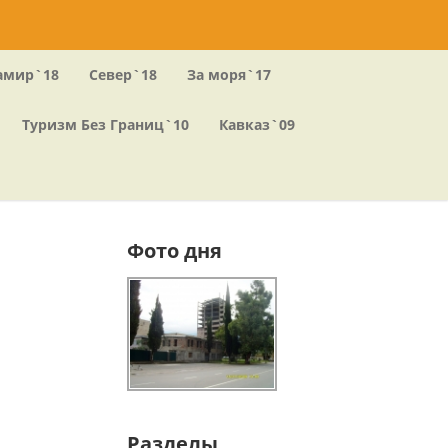
амир`18
Север`18
За моря`17
Туризм Без Границ`10
Кавказ`09
Фото дня
Разделы