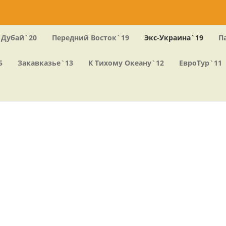
Навигация
Дубай`20
Передний Восток`19
Экс-Украина`19
П
5
Закавказье`13
К Тихому Океану`12
ЕвроТур`11